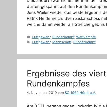
Dies ändert zwar nichts mehr an der Ges
dürfen gespannt auf den Rundenkampf im
Jens Weiler wieder das beste Ergebnis de
Patrik Heidenreich. Sven Ziska schoss mi
welche damit wieder als Streichergebnis 
Kategorien
Luftgewehr
,
Rundenkampf
,
Wettkämpfe
Schlagwörter
Luftgewehr
,
Mannschaft
,
Rundenkampf
Ergebnisse des vier
Rundenkampfes
4. November 2019
von
SC 1960 Hördt e.V.
Am 03.11. begann gegen Jockgrim IV die