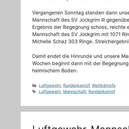
Vergangenen Sonntag standen dann unse
Mannschaft des SV Jockgrim III gegenübe
Ergebnis der Begegnung schoss, reichte 
Mannschaft des SV Jockgrim mit 1071 Rin
Michelle Schaz 303 Ringe. Streichergebni
Damit endet die Hinrunde und unsere Mann
Wochen beginnt dann mit der Begegnung 
heimischem Boden.
Kategorien
Luftgewehr
,
Rundenkampf
,
Wettkämpfe
Schlagwörter
Luftgewehr
,
Mannschaft
,
Rundenkampf