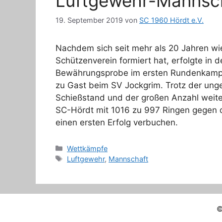
Luftgewehr-Mannscha
19. September 2019
von
SC 1960 Hördt e.V.
Nachdem sich seit mehr als 20 Jahren w
Schützenverein formiert hat, erfolgte in
Bewährungsprobe im ersten Rundenkampf 
zu Gast beim SV Jockgrim. Trotz der un
Schießstand und der großen Anzahl weite
SC-Hördt mit 1016 zu 997 Ringen gegen 
einen ersten Erfolg verbuchen.
Kategorien
Wettkämpfe
Schlagwörter
Luftgewehr
,
Mannschaft
©