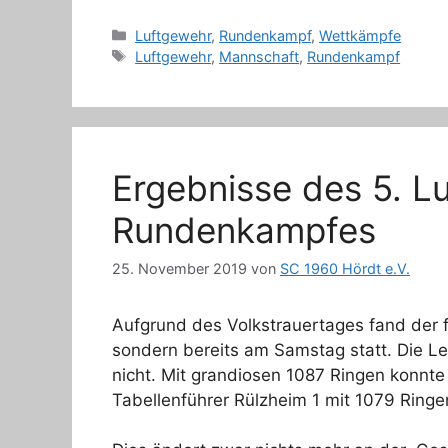
Kategorien
Luftgewehr
,
Rundenkampf
,
Wettkämpfe
Schlagwörter
Luftgewehr
,
Mannschaft
,
Rundenkampf
Ergebnisse des 5. L
Rundenkampfes
25. November 2019
von
SC 1960 Hördt e.V.
Aufgrund des Volkstrauertages fand der 
sondern bereits am Samstag statt. Die Le
nicht. Mit grandiosen 1087 Ringen konnt
Tabellenführer Rülzheim 1 mit 1079 Ringe