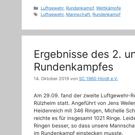
Kategorien
Luftgewehr
,
Rundenkampf
,
Wettkämpfe
Schlagwörter
Luftgewehr
,
Mannschaft
,
Rundenkampf
Ergebnisse des 2. u
Rundenkampfes
14. Oktober 2019
von
SC 1960 Hördt e.V.
Am 29.09. fand der zweite Luftgewehr-R
Rülzheim statt. Angeführt von Jens Weiler
Heidenreich mit 346 Ringen, Michelle Sch
reichte es für insgesamt 1021 Ringe. Lei
Ringen besser, so dass unsere Mannschaft
im Rundenkampf einstecken musste.