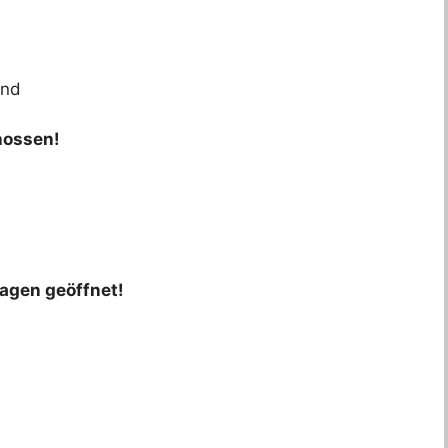
ind
hossen!
tagen geöffnet!