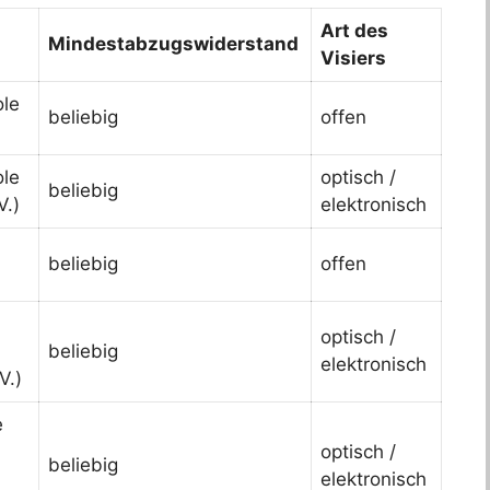
Art des
Mindestabzugswiderstand
Visiers
ole
beliebig
offen
ole
optisch /
beliebig
V.)
elektronisch
beliebig
offen
optisch /
beliebig
elektronisch
V.)
e
optisch /
beliebig
elektronisch