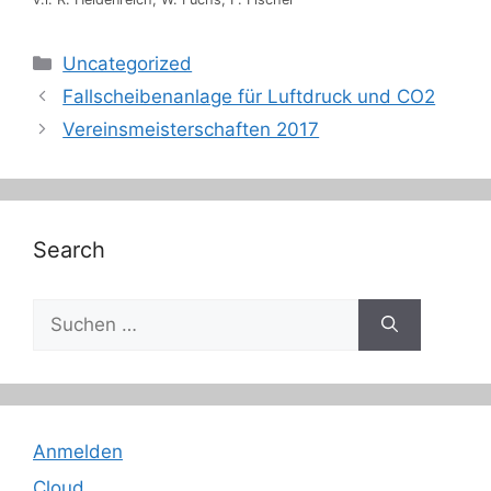
Kategorien
Uncategorized
Fallscheibenanlage für Luftdruck und CO2
Vereinsmeisterschaften 2017
Search
Suche
nach:
Anmelden
Cloud