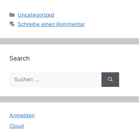
Kategorien
Uncategorized
Schreibe einen Kommentar
Search
Suche
nach:
Anmelden
Cloud