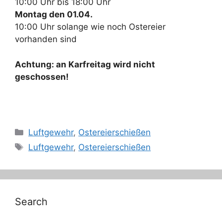
10:00 Uhr bis 18:00 Uhr
Montag den 01.04.
10:00 Uhr solange wie noch Ostereier
vorhanden sind
Achtung: an Karfreitag wird nicht
geschossen!
Kategorien
Luftgewehr
,
Ostereierschießen
Schlagwörter
Luftgewehr
,
Ostereierschießen
Search