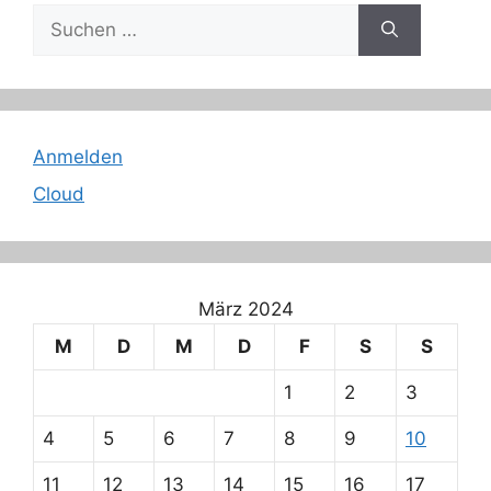
Suche
nach:
Anmelden
Cloud
März 2024
M
D
M
D
F
S
S
1
2
3
4
5
6
7
8
9
10
11
12
13
14
15
16
17