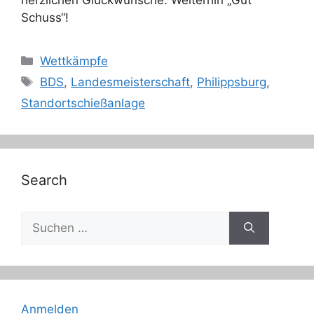
herzlichen Glückwünsche. Weiterhin „Gut
Schuss“!
Kategorien
Wettkämpfe
Schlagwörter
BDS
,
Landesmeisterschaft
,
Philippsburg
,
Standortschießanlage
Search
Suche
nach:
Anmelden