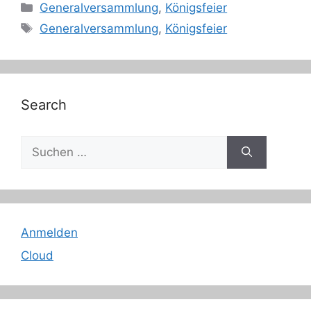
Kategorien
Generalversammlung
,
Königsfeier
Schlagwörter
Generalversammlung
,
Königsfeier
Search
Suche
nach:
Anmelden
Cloud