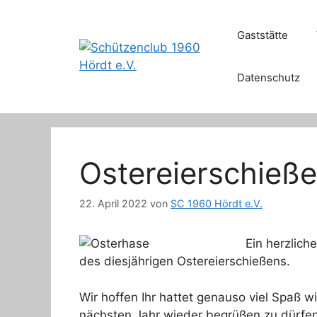
Zum
Inhalt
Gaststätte
springen
Datenschutz
Ostereierschieß
22. April 2022
von
SC 1960 Hördt e.V.
Ein herzlich
des diesjährigen Ostereierschießens.
Wir hoffen Ihr hattet genauso viel Spaß 
nächsten Jahr wieder begrüßen zu dürfen