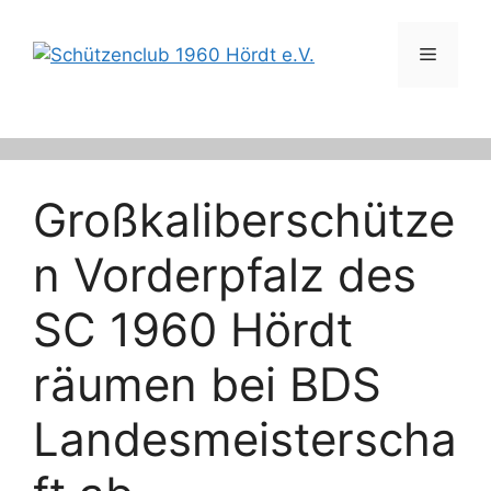
Zum
Inhalt
Menü
springen
Großkaliberschütze
n Vorderpfalz des
SC 1960 Hördt
räumen bei BDS
Landesmeisterscha