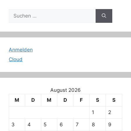
Suche
nach:
Anmelden
Cloud
August 2026
M
D
M
D
F
S
S
1
2
3
4
5
6
7
8
9